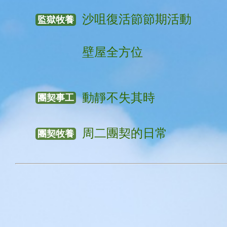
沙咀復活節節期活動
監獄牧養
壁屋全方位
動靜不失其時
團契事工
周二團契的日常
團契牧養